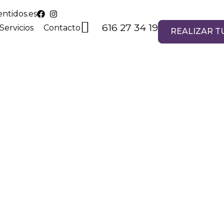
ntidos.es
616 27 34 19
Servicios
Contacto
REALIZAR TU
ión Camilla A
 ofrecemos un producto sanitario, creado especi
aplicación terapéutica.