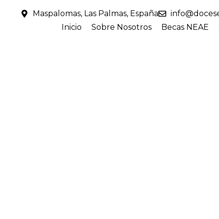
Maspalomas, Las Palmas, España
info@docese
Inicio
Sobre Nosotros
Becas NEAE
Andulac
Desde el Gabinete Pedagógico Doce Senti2