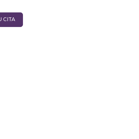
 CITA
ndumedic
almente para su